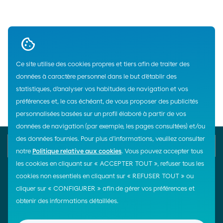
Up
Ce site utilise des cookies propres et tiers afin de traiter des
données à caractère personnel dans le but d’établir des
Home
statistiques, d’analyser vos habitudes de navigation et vos
préférences et, le cas échéant, de vous proposer des publicités
personnalisées basées sur un profil élaboré à partir de vos
données de navigation (par exemple, les pages consultées) et/ou
des données fournies. Pour plus d’informations, veuillez consulter
E-mail
Contact us
900 200 105
notre
Politique relative aux cookies
. Vous pouvez accepter tous
les cookies en cliquant sur « ACCEPTER TOUT », refuser tous les
cookies non essentiels en cliquant sur « REFUSER TOUT » ou
cliquer sur « CONFIGURER » afin de gérer vos préférences et
¡Síguenos!
obtenir des informations détaillées.
LIENS D'INTÉRÊT
Moeve Global